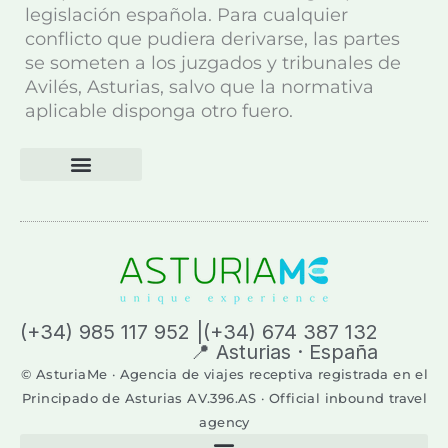
legislación española. Para cualquier
conflicto que pudiera derivarse, las partes
se someten a los juzgados y tribunales de
Avilés, Asturias, salvo que la normativa
aplicable disponga otro fuero.
Book Now
Tailor-Made Trips
Travel Blog
Contact Us
(+34) 985 117 952 |(+34) 674 387 132
📍 Asturias · España
© AsturiaMe · Agencia de viajes receptiva registrada en el
Principado de Asturias AV.396.AS · Official inbound travel
agency